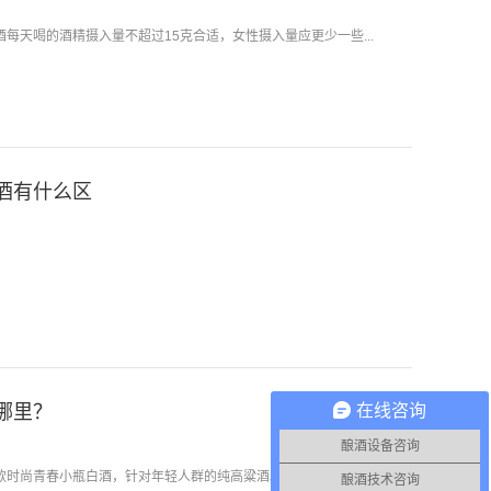
每天喝的酒精摄入量不超过15克合适，女性摄入量应更少一些...
酒有什么区
在线咨询
哪里？
酿酒设备咨询
时尚青春小瓶白酒，针对年轻人群的纯高粱酒。...
酿酒技术咨询